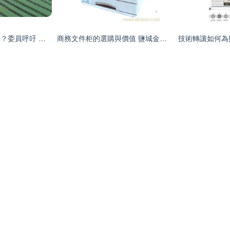
水產品安全如何保障？委員呼吁 工廠化養殖或為化解風險的最佳路徑
商務文件柜的選購與價值 鹽城金源會計用品與ebdoor技術開發的應用解析