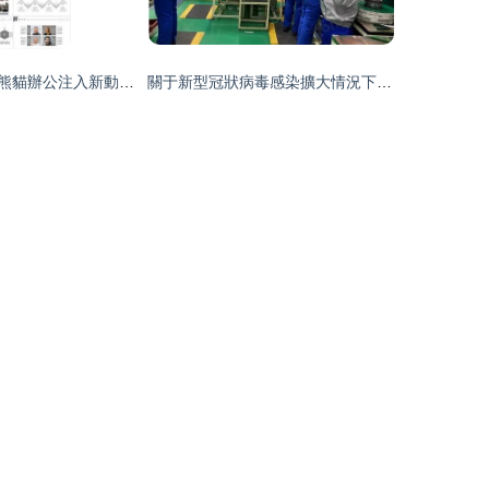
技術轉讓如何為熊貓辦公注入新動能 從免費模板到版權增值的破局之道
關于新型冠狀病毒感染擴大情況下安川電機中國國內三家工廠的業務活動與技術推廣