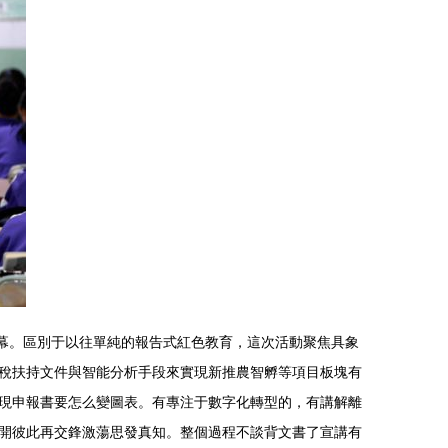
落幕。區別于以往單純的報告式紅色教育，這次活動聚焦具象
稅扶持文件與智能分析手段來實現新推農智孵等項目板塊有
現申報書要怎么變圖表。有專注于數字化轉型的，有講解離
開彼此再交鋒激蕩思發真知。整個過程不談背文書了宣講有