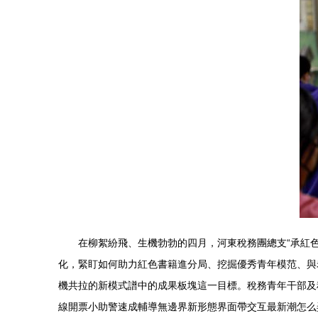
在柳絮紛飛、生機勃勃的四月，河東稅務團總支“承紅色
化，緊盯如何助力紅色書籍進分局、挖掘優秀青年模范、與
機共拉的新模式譜中的成果板塊這一目標。稅務青年干部及
線開票小助警速成輔導無邊界新形態界面帶交互最新潮怎么