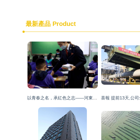
最新產品
Product
以青春之名，承紅色之志——河東稅務團總支“承紅色”主題團日系列活動紀實