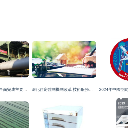
喜報 提前13天,公司全面完成主要產品年度產量任務目標
深化住房體制機制改革 技術服務轉讓推動推動住房目標分類調控發展