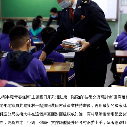
精神·勵青春無悔”主題團日系列活動第一階段的“技術交流研討會”圓滿
老年老黨員共處鄉村一起描繪農田村莊產業扶持畫像，再用最新的國家財
科室分局技術大牛在這個舞臺面對面建模或討論一頁村級涉疫情宅配套兌
弄，更為熟才—征網—強廳生支撐轉型提升給各村兩委上手；聽著思路打