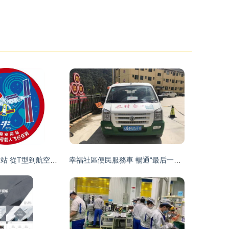
2024年中國空間站 從T型到航空母艦的突破，首戰最危險任務的技術革命
幸福社區便民服務車 暢通“最后一公里”的技術咨詢新路徑